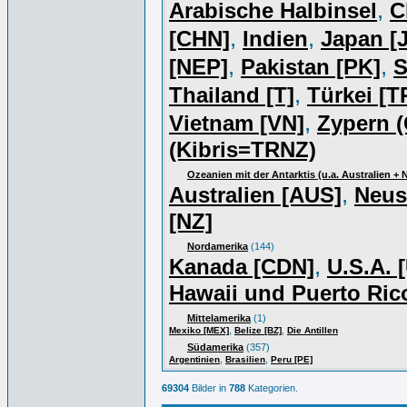
,
Arabische Halbinsel
C
,
,
[CHN]
Indien
Japan [J
,
,
[NEP]
Pakistan [PK]
S
,
Thailand [T]
Türkei [T
,
Vietnam [VN]
Zypern (
(Kibris=TRNZ)
Ozeanien mit der Antarktis (u.a. Australien +
,
Australien [AUS]
Neus
[NZ]
Nordamerika
(144)
,
Kanada [CDN]
U.S.A. 
Hawaii und Puerto Ric
Mittelamerika
(1)
,
,
Mexiko [MEX]
Belize [BZ]
Die Antillen
Südamerika
(357)
,
,
Argentinien
Brasilien
Peru [PE]
69304
Bilder in
788
Kategorien.