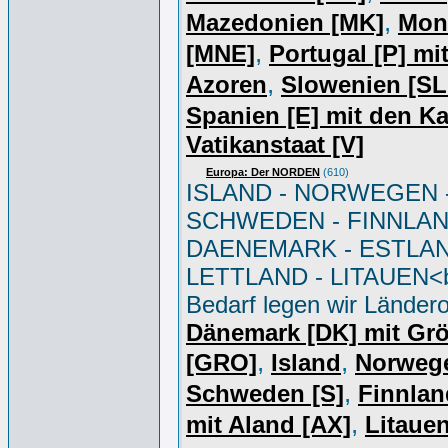
,
Mazedonien [MK]
Mon
,
[MNE]
Portugal [P] mi
,
Azoren
Slowenien [S
Spanien [E] mit den K
Vatikanstaat [V]
Europa: Der NORDEN
(610)
ISLAND - NORWEGEN 
SCHWEDEN - FINNLAN
DAENEMARK - ESTLAN
LETTLAND - LITAUEN<br
Bedarf legen wir Ländero
Dänemark [DK] mit Gr
,
,
[GRO]
Island
Norweg
,
Schweden [S]
Finnlan
,
mit Aland [AX]
Litauen