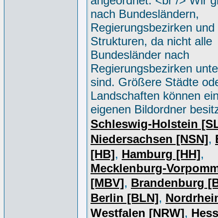
angeordnet. <br /> Wir g
nach Bundesländern,
Regierungsbezirken und 
Strukturen, da nicht alle
Bundesländer nach
Regierungsbezirken unter
sind. Größere Städte od
Landschaften können ei
eigenen Bildordner besit
Schleswig-Holstein [S
,
Niedersachsen [NSN]
,
,
[HB]
Hamburg [HH]
Mecklenburg-Vorpomm
,
[MBV]
Brandenburg [
,
Berlin [BLN]
Nordrhei
,
Westfalen [NRW]
Hess