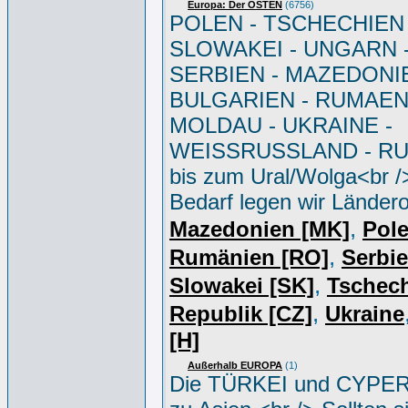
Europa: Der OSTEN
(6756)
POLEN - TSCHECHIEN 
SLOWAKEI - UNGARN 
SERBIEN - MAZEDONIE
BULGARIEN - RUMAEN
MOLDAU - UKRAINE -
WEISSRUSSLAND - R
bis zum Ural/Wolga<br /
Bedarf legen wir Ländero
,
Mazedonien [MK]
Pole
,
Rumänien [RO]
Serbi
,
Slowakei [SK]
Tschec
,
Republik [CZ]
Ukraine
[H]
Außerhalb EUROPA
(1)
Die TÜRKEI und CYPER