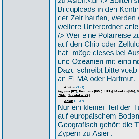
zu Asien.<br /> Sollten s
Bilduploads in den Konti
der Zeit häufen, werden w
weitere Unterordner anle
/> Wer eine Polarreise zu
auf den Chip oder Zellul
hat, möge dieses bei Aus
und Ozeanien mit einbin
Dazu schreibt bitte voab
an ELMA oder Hartmut.
Afrika
(2471)
,
,
,
Ägypten [ET]
Botsuana [BW (alt RB)]
Marokko [MA]
M
,
[NAM]
Südafrika [ZA]
Asien
(2137)
Nur ein kleiner Teil der Tü
auf europäischem Boden
Geografisch gehört die T
Zypern zu Asien.