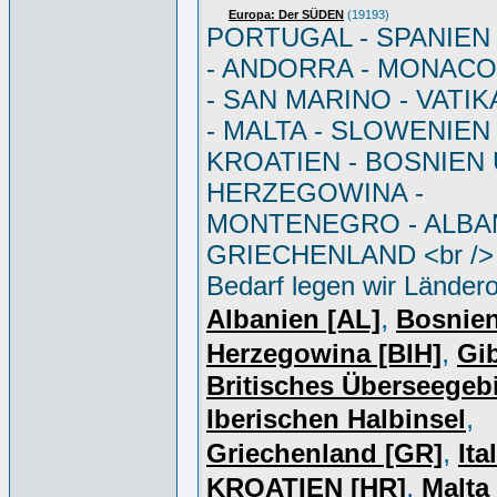
Europa: Der SÜDEN
(19193)
PORTUGAL - SPANIEN - 
- ANDORRA - MONACO 
- SAN MARINO - VATI
- MALTA - SLOWENIEN 
KROATIEN - BOSNIEN
HERZEGOWINA -
MONTENEGRO - ALBAN
GRIECHENLAND <br /> 
Bedarf legen wir Ländero
,
Albanien [AL]
Bosnie
,
Herzegowina [BIH]
Gib
Britisches Überseegebi
,
Iberischen Halbinsel
,
Griechenland [GR]
Ita
,
KROATIEN [HR]
Malta