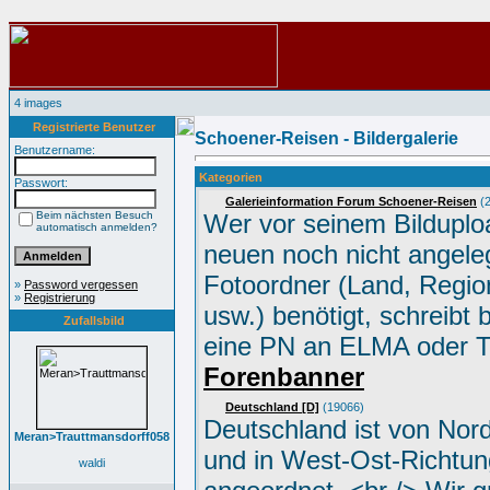
4 images
Registrierte Benutzer
Schoener-Reisen - Bildergalerie
Benutzername:
Kategorien
Passwort:
Galerieinformation Forum Schoener-Reisen
(2
Beim nächsten Besuch
Wer vor seinem Bilduplo
automatisch anmelden?
neuen noch nicht angele
Fotoordner (Land, Region
»
Password vergessen
»
Registrierung
usw.) benötigt, schreibt 
Zufallsbild
eine PN an ELMA oder 
Forenbanner
Deutschland [D]
(19066)
Deutschland ist von Nor
Meran>Trauttmansdorff058
und in West-Ost-Richtun
waldi