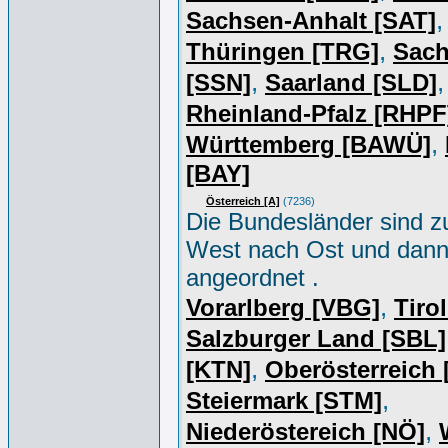
,
Sachsen-Anhalt [SAT]
,
Thüringen [TRG]
Sac
,
,
[SSN]
Saarland [SLD]
Rheinland-Pfalz [RHPF
,
Württemberg [BAWÜ]
[BAY]
Österreich [A]
(7236)
Die Bundesländer sind z
West nach Ost und dan
angeordnet .
,
Vorarlberg [VBG]
Tiro
Salzburger Land [SBL]
,
[KTN]
Oberösterreich
,
Steiermark [STM]
,
Niederöstereich [NÖ]