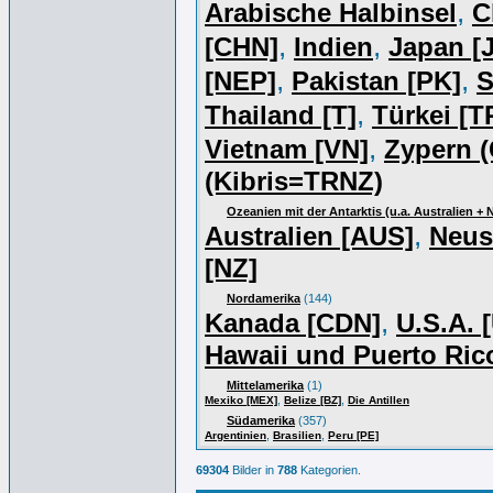
,
Arabische Halbinsel
C
,
,
[CHN]
Indien
Japan [J
,
,
[NEP]
Pakistan [PK]
S
,
Thailand [T]
Türkei [T
,
Vietnam [VN]
Zypern (
(Kibris=TRNZ)
Ozeanien mit der Antarktis (u.a. Australien +
,
Australien [AUS]
Neus
[NZ]
Nordamerika
(144)
,
Kanada [CDN]
U.S.A. 
Hawaii und Puerto Ric
Mittelamerika
(1)
,
,
Mexiko [MEX]
Belize [BZ]
Die Antillen
Südamerika
(357)
,
,
Argentinien
Brasilien
Peru [PE]
69304
Bilder in
788
Kategorien.