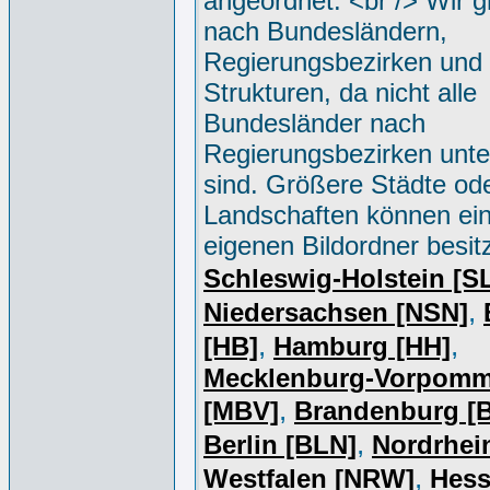
angeordnet. <br /> Wir g
nach Bundesländern,
Regierungsbezirken und 
Strukturen, da nicht alle
Bundesländer nach
Regierungsbezirken unter
sind. Größere Städte od
Landschaften können ei
eigenen Bildordner besit
Schleswig-Holstein [S
,
Niedersachsen [NSN]
,
,
[HB]
Hamburg [HH]
Mecklenburg-Vorpomm
,
[MBV]
Brandenburg [
,
Berlin [BLN]
Nordrhei
,
Westfalen [NRW]
Hess