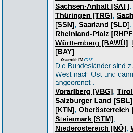
,
Sachsen-Anhalt [SAT]
,
Thüringen [TRG]
Sac
,
,
[SSN]
Saarland [SLD]
Rheinland-Pfalz [RHPF
,
Württemberg [BAWÜ]
[BAY]
Österreich [A]
(7236)
Die Bundesländer sind z
West nach Ost und dan
angeordnet .
,
Vorarlberg [VBG]
Tiro
Salzburger Land [SBL]
,
[KTN]
Oberösterreich
,
Steiermark [STM]
,
Niederöstereich [NÖ]