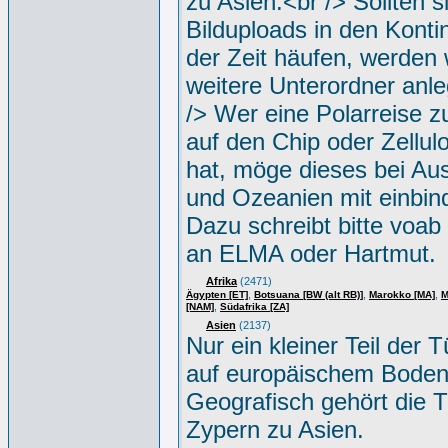
zu Asien.<br /> Sollten s
Bilduploads in den Konti
der Zeit häufen, werden w
weitere Unterordner anle
/> Wer eine Polarreise zu
auf den Chip oder Zellul
hat, möge dieses bei Aus
und Ozeanien mit einbin
Dazu schreibt bitte voab
an ELMA oder Hartmut.
Afrika
(2471)
,
,
,
Ägypten [ET]
Botsuana [BW (alt RB)]
Marokko [MA]
M
,
[NAM]
Südafrika [ZA]
Asien
(2137)
Nur ein kleiner Teil der Tü
auf europäischem Boden
Geografisch gehört die T
Zypern zu Asien.