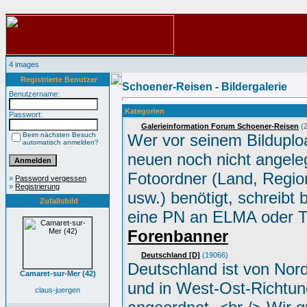
4 images
Registrierte Benutzer
Schoener-Reisen - Bildergalerie
Benutzername:
Kategorien
Passwort:
Galerieinformation Forum Schoener-Reisen
(2
Beim nächsten Besuch
Wer vor seinem Bilduplo
automatisch anmelden?
neuen noch nicht angele
Fotoordner (Land, Region
»
Password vergessen
»
Registrierung
usw.) benötigt, schreibt 
Zufallsbild
eine PN an ELMA oder 
Forenbanner
Deutschland [D]
(19066)
Deutschland ist von Nor
Camaret-sur-Mer (42)
und in West-Ost-Richtun
claus-juergen