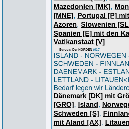
,
Mazedonien [MK]
Mon
,
[MNE]
Portugal [P] mi
,
Azoren
Slowenien [S
Spanien [E] mit den K
Vatikanstaat [V]
Europa: Der NORDEN
(610)
ISLAND - NORWEGEN 
SCHWEDEN - FINNLAN
DAENEMARK - ESTLAN
LETTLAND - LITAUEN<br
Bedarf legen wir Ländero
Dänemark [DK] mit Gr
,
,
[GRO]
Island
Norweg
,
Schweden [S]
Finnlan
,
mit Aland [AX]
Litauen