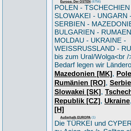
Europa: Der OSTEN
(6756)
POLEN - TSCHECHIEN 
SLOWAKEI - UNGARN 
SERBIEN - MAZEDONIE
BULGARIEN - RUMAEN
MOLDAU - UKRAINE -
WEISSRUSSLAND - R
bis zum Ural/Wolga<br /
Bedarf legen wir Ländero
,
Mazedonien [MK]
Pole
,
Rumänien [RO]
Serbi
,
Slowakei [SK]
Tschec
,
Republik [CZ]
Ukraine
[H]
Außerhalb EUROPA
(1)
Die TÜRKEI und CYPER