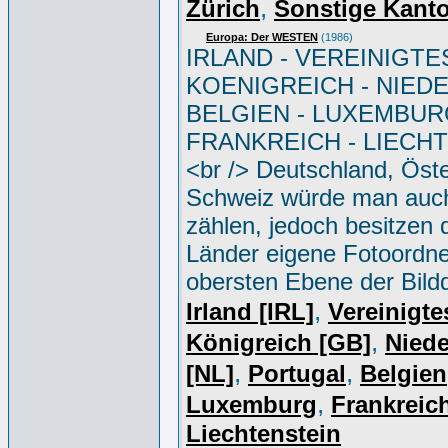
,
Zürich
Sonstige Kant
Europa: Der WESTEN
(1986)
IRLAND - VEREINIGTE
KOENIGREICH - NIED
BELGIEN - LUXEMBUR
FRANKREICH - LIECH
<br /> Deutschland, Öste
Schweiz würde man auc
zählen, jedoch besitzen 
Länder eigene Fotoordne
obersten Ebene der Bild
,
Irland [IRL]
Vereinigte
,
Königreich [GB]
Niede
,
,
[NL]
Portugal
Belgien
,
Luxemburg
Frankreich
Liechtenstein