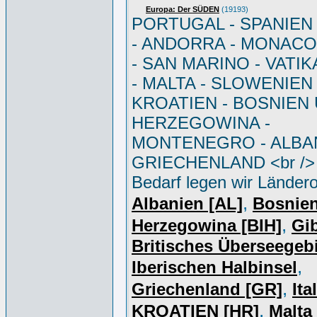
Europa: Der SÜDEN
(19193)
PORTUGAL - SPANIEN - 
- ANDORRA - MONACO 
- SAN MARINO - VATI
- MALTA - SLOWENIEN 
KROATIEN - BOSNIEN
HERZEGOWINA -
MONTENEGRO - ALBAN
GRIECHENLAND <br /> 
Bedarf legen wir Ländero
,
Albanien [AL]
Bosnie
,
Herzegowina [BIH]
Gib
Britisches Überseegebi
,
Iberischen Halbinsel
,
Griechenland [GR]
Ita
,
KROATIEN [HR]
Malta