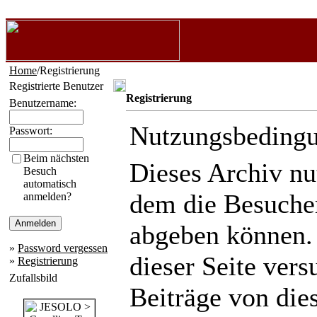
Home
/Registrierung
Registrierte Benutzer
Registrierung
Benutzername:
Nutzungsbeding
Passwort:
Beim nächsten
Dieses Archiv n
Besuch
automatisch
dem die Besuche
anmelden?
abgeben können.
»
Password vergessen
dieser Seite ver
»
Registrierung
Zufallsbild
Beiträge von die