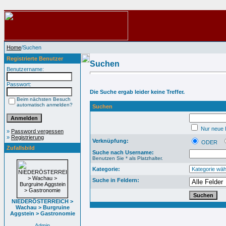
Home
/Suchen
Registrierte Benutzer
Suchen
Benutzername:
Passwort:
Die Suche ergab leider keine Treffer.
Beim nächsten Besuch
automatisch anmelden?
Suchen
Nur neue B
»
Password vergessen
»
Registrierung
Verknüpfung:
ODER
Zufallsbild
Suche nach Username:
Benutzen Sie * als Platzhalter.
Kategorie:
Suche in Feldern:
NIEDERÖSTERREICH >
Wachau > Burgruine
Aggstein > Gastronomie
Admin