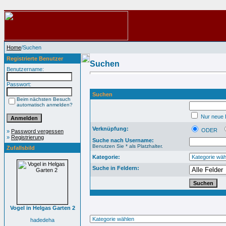
Home
/Suchen
Registrierte Benutzer
Suchen
Benutzername:
Passwort:
Suchen
Beim nächsten Besuch
automatisch anmelden?
Nur neue B
Verknüpfung:
ODER
»
Password vergessen
»
Registrierung
Suche nach Username:
Benutzen Sie * als Platzhalter.
Zufallsbild
Kategorie:
Suche in Feldern:
Vogel in Helgas Garten 2
hadedeha