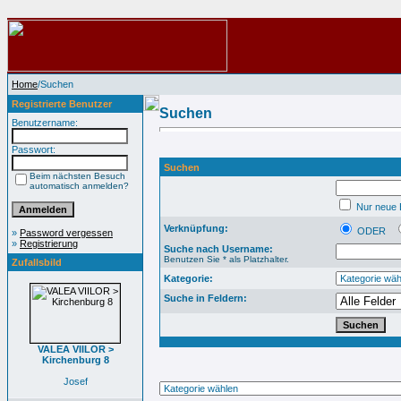
Home
/Suchen
Registrierte Benutzer
Suchen
Benutzername:
Passwort:
Suchen
Beim nächsten Besuch
automatisch anmelden?
Nur neue B
Verknüpfung:
ODER
»
Password vergessen
»
Registrierung
Suche nach Username:
Benutzen Sie * als Platzhalter.
Zufallsbild
Kategorie:
Suche in Feldern:
VALEA VIILOR >
Kirchenburg 8
Josef