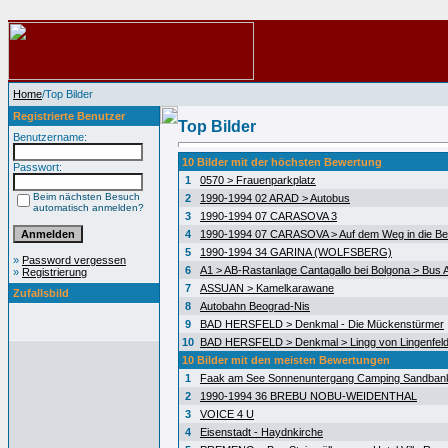
Home
/Top Bilder
Registrierte Benutzer
Top Bilder
Benutzername:
10 Bilder mit der höchsten Bewertung
Passwort:
1
0570 > Frauenparkplatz
Beim nächsten Besuch
2
1990-1994 02 ARAD > Autobus
automatisch anmelden?
3
1990-1994 07 CARASOVA 3
4
1990-1994 07 CARASOVA > Auf dem Weg in die Be
5
1990-1994 34 GARINA (WOLFSBERG)
»
Password vergessen
6
A1 > AB-Rastanlage Cantagallo bei Bolgona > Bus A
»
Registrierung
7
ASSUAN > Kamelkarawane
Zufallsbild
8
Autobahn Beograd-Nis
9
BAD HERSFELD > Denkmal - Die Mückenstürmer
10
BAD HERSFELD > Denkmal > Lingg von Lingenfel
10 Bilder mit den meisten Bewertungen
1
Faak am See Sonnenuntergang Camping Sandban
2
1990-1994 36 BREBU NOBU-WEIDENTHAL
3
VOICE 4 U
4
Eisenstadt - Haydnkirche