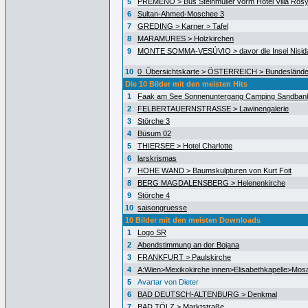
5
PREMENO > Bus Steinmüller vorm Hotel Villa Ros
6
Sultan-Ahmed-Moschee 3
7
GREDING > Karner > Tafel
8
MARAMURES > Holzkirchen
9
MONTE SOMMA-VESÚVIO > davor die Insel Nisida
10
0_Übersichtskarte > ÖSTERREICH > Bundeslände
Die 10 Bilder mit den meisten Hits
1
Faak am See Sonnenuntergang Camping Sandban
2
FELBERTAUERNSTRASSE > Lawinengalerie
3
Störche 3
4
Büsum 02
5
THIERSEE > Hotel Charlotte
6
larskrismas
7
HOHE WAND > Baumskulpturen von Kurt Foit
8
BERG MAGDALENSBERG > Helenenkirche
9
Störche 4
10
saisongruesse
10 Bilder mit den meisten Downloads
1
Logo SR
2
Abendstimmung an der Bojana
3
FRANKFURT > Paulskirche
4
A:Wien>Mexikokirche innen>Elisabethkapelle>Mos
5
Avartar von Dieter
6
BAD DEUTSCH-ALTENBURG > Denkmal
7
BAD TÖLZ > Marktstraße